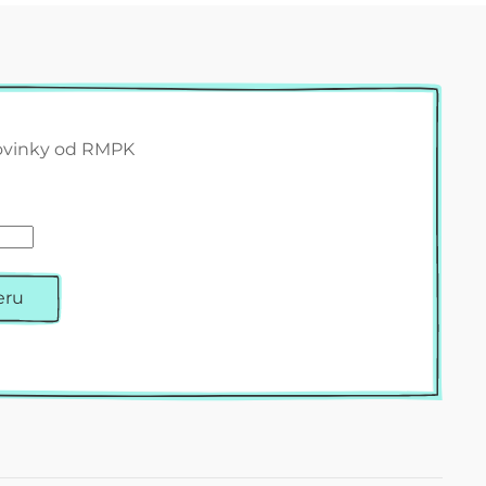
ovinky od RMPK
eru