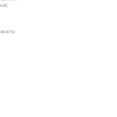
vať.
kapacity