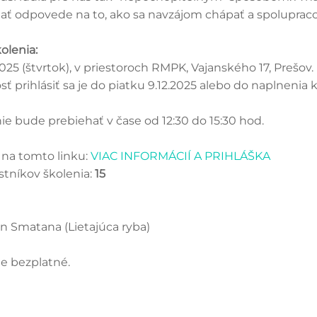
ať odpovede na to, ako sa navzájom chápať a spolupraco
olenia:
 2025 (štvrtok), v priestoroch RMPK, Vajanského 17, Prešov.
ť prihlásiť sa je do piatku 9.12.2025 alebo do naplnenia 
ie bude prebiehať v čase od 12:30 do 15:30 hod.
na tomto linku:
VIAC INFORMÁCIÍ A PRIHLÁŠKA
stníkov školenia:
15
án Smatana (Lietajúca ryba)
je bezplatné.