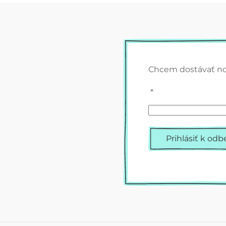
Chcem dostávať n
*
Prihlásiť k odb