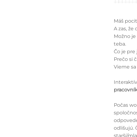
Máš pocit
A zas, že
Možno je 
teba.
Čo je pre
Prečo si 
Vieme sa
Interakt
pracovní
Počas wo
spoločno
odpovede 
odlišujú.
starší/ml