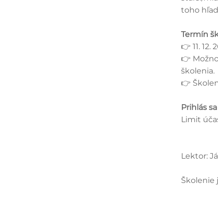
toho hľad
Termín šk
👉 11. 12.
👉 Možnos
školenia.
👉 Školen
Prihlás sa
Limit úča
Lektor: J
Školenie 