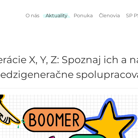
O nás
Aktuality
Ponuka
Členovia
SP P
rácie X, Y, Z: Spoznaj ich a 
edzigeneračne spolupracov