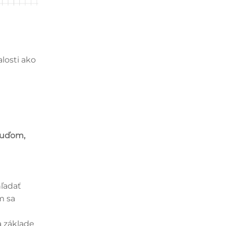
alosti ako
ľuďom,
ľadať
m sa
a základe