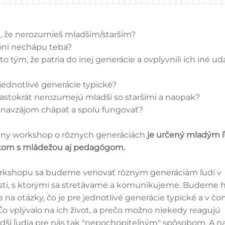
, že nerozumieš mladším/starším?
 oni nechápu teba?
to tým, že patria do inej generácie a ovplyvnili ich iné ud
 jednotlivé generácie typické?
častokrát nerozumejú mladší so staršími a naopak?
 navzájom chápať a spolu fungovať?
ívny workshop o rôznych generáciách
je určený mladým 
kom s mládežou aj pedagógom.
rkshopu sa budeme venovať rôznym generáciám ľudí v
sti, s ktorými sa stretávame a komunikujeme. Budeme h
na otázky, čo je pre jednotlivé generácie typické a v čo
 Čo vplývalo na ich život, a prečo možno niekedy reagujú
adší ľudia pre nás tak "nepochopiteľným" spôsobom. A n