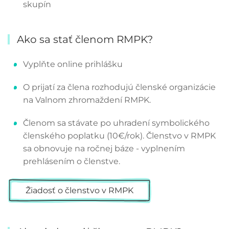
skupín
Ako sa stať členom RMPK?
Vyplňte online prihlášku
O prijatí za člena rozhodujú členské organizácie
na Valnom zhromaždení RMPK.
Členom sa stávate po uhradení symbolického
členského poplatku (10€/rok). Členstvo v RMPK
sa obnovuje na ročnej báze - vyplnením
prehlásením o členstve.
Žiadosť o členstvo v RMPK