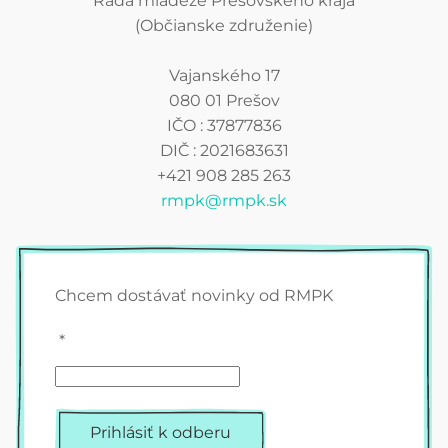
Rada mládeže Prešovského kraja
(Občianske združenie)
Vajanského 17
080 01 Prešov
IČO : 37877836
DIČ : 2021683631
+421 908 285 263
rmpk@rmpk.sk
Chcem dostávať novinky od RMPK
*
Prihlásiť k odberu