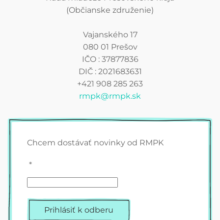
(Občianske združenie)
Vajanského 17
080 01 Prešov
IČO : 37877836
DIČ : 2021683631
+421 908 285 263
rmpk@rmpk.sk
Chcem dostávať novinky od RMPK
*
Prihlásiť k odberu