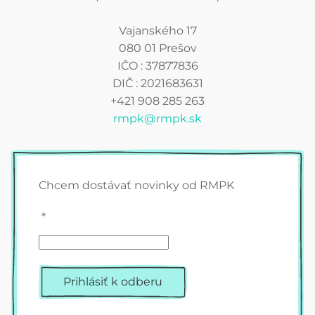
Vajanského 17
080 01 Prešov
IČO : 37877836
DIČ : 2021683631
+421 908 285 263
rmpk@rmpk.sk
Chcem dostávať novinky od RMPK
*
Prihlásiť k odberu