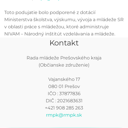
Toto podujatie bolo podporené z dotácií
Ministerstva školstva, výskumu, vývoja a mládeže SR
v oblasti práce s mládežou, ktoré administruje
NIVAM – Národný inštitút vzdelávania a mládeže.
Kontakt
Rada mládeže Prešovského kraja
(Občianske združenie)
Vajanského 17
080 01 Prešov
IČO : 37877836
DIČ : 2021683631
+421 908 285 263
rmpk@rmpk.sk