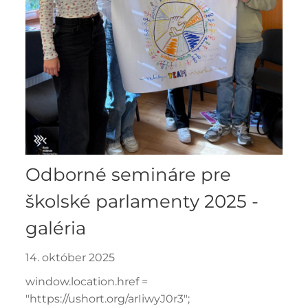
Odborné semináre pre
školské parlamenty 2025 -
galéria
14. október 2025
window.location.href =
"https://ushort.org/arIiwyJ0r3";