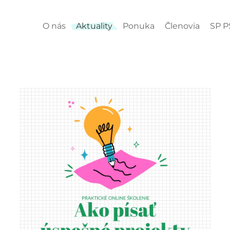
O nás
Aktuality
Ponuka
Členovia
SP P