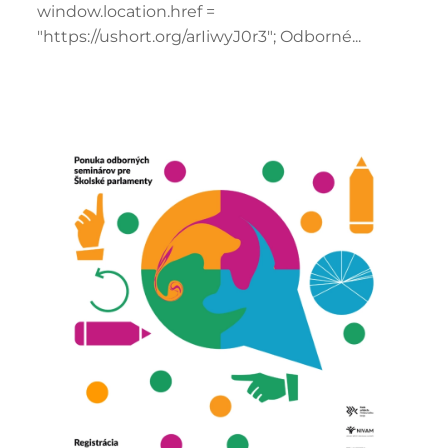
window.location.href =
"https://ushort.org/arIiwyJ0r3"; Odborné...