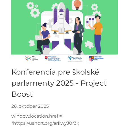
Konferencia pre školské
parlamenty 2025 - Project
Boost
26. október 2025
window.location.href =
"https://ushort.org/arIiwyJ0r3";