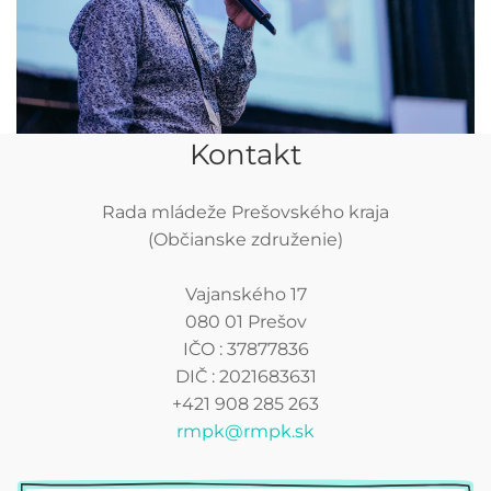
Kontakt
Rada mládeže Prešovského kraja
(Občianske združenie)
Vajanského 17
080 01 Prešov
IČO : 37877836
DIČ : 2021683631
+421 908 285 263
rmpk@rmpk.sk