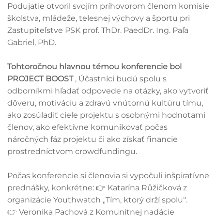
Podujatie otvoril svojím príhovorom členom komisie
školstva, mládeže, telesnej výchovy a športu pri
Zastupiteľstve PSK prof. ThDr. PaedDr. Ing. Paľa
Gabriel, PhD.
Tohtoročnou hlavnou témou konferencie bol
PROJECT BOOST
, Účastníci budú spolu s
odborníkmi hľadať odpovede na otázky, ako vytvoriť
dôveru, motiváciu a zdravú vnútornú kultúru tímu,
ako zosúladiť ciele projektu s osobnými hodnotami
členov, ako efektívne komunikovať počas
náročných fáz projektu či ako získať financie
prostredníctvom crowdfundingu.
Počas konferencie si členovia si vypočuli inšpiratívne
prednášky, konkrétne: 👉 Katarína Růžičková z
organizácie Youthwatch „Tím, ktorý drží spolu“.
👉 Veronika Pachová z Komunitnej nadácie